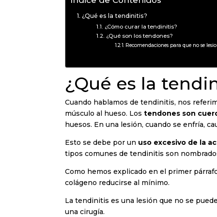
Índice de Contenidos
¿Qué es la tendinitis?
¿Cómo curar la tendinitis?
¿Qué son los tendones?
Recomendaciones para que no se lesio
¿Qué es la tendin
Cuando hablamos de tendinitis, nos referim
músculo al hueso. Los
tendones son cuerd
huesos. En una lesión, cuando se enfría, caus
Esto se debe por un
uso excesivo de la ac
tipos comunes de tendinitis son nombrados 
Como hemos explicado en el primer párraf
colágeno reducirse al mínimo.
La tendinitis es una lesión que no se puede 
una cirugía.