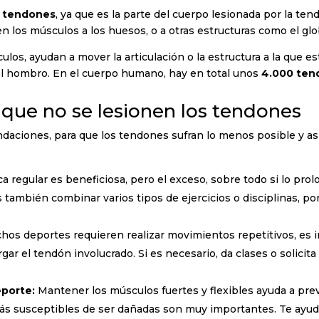
s tendones
, ya que es la parte del cuerpo lesionada por la te
en los músculos a los huesos, o a otras estructuras como el glo
culos, ayudan a mover la articulación o la estructura a la que 
 el hombro. En el cuerpo humano, hay en total unos
4.000 ten
ue no se lesionen los tendones
aciones, para que los tendones sufran lo menos posible y así 
ica regular es beneficiosa, pero el exceso, sobre todo si lo p
también combinar varios tipos de ejercicios o disciplinas, po
os deportes requieren realizar movimientos repetitivos, es 
ar el tendón involucrado. Si es necesario, da clases o solici
eporte:
Mantener los músculos fuertes y flexibles ayuda a preve
más susceptibles de ser dañadas son muy importantes. Te ayudar