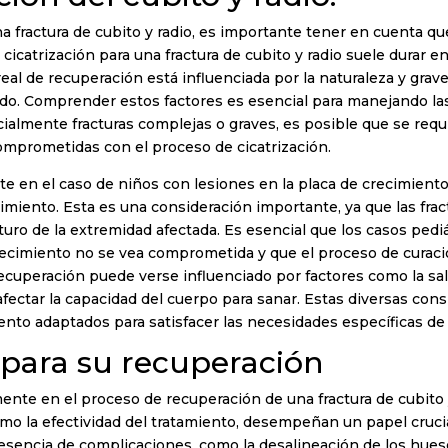
na fractura de cubito y radio, es importante tener en cuenta 
 cicatrización para una fractura de cubito y radio suele durar 
al de recuperación está influenciada por la naturaleza y graved
ado. Comprender estos factores es esencial para manejando las 
ialmente fracturas complejas o graves, es posible que se requ
omprometidas con el proceso de cicatrización.
nte en el caso de niños con lesiones en la placa de crecimien
cimiento. Esta es una consideración importante, ya que las frac
turo de la extremidad afectada. Es esencial que los casos pedi
crecimiento no se vea comprometida y que el proceso de curaci
 recuperación puede verse influenciado por factores como la sa
ectar la capacidad del cuerpo para sanar. Estas diversas cons
ento adaptados para satisfacer las necesidades específicas de
 para su recuperación
ente en el proceso de recuperación de una fractura de cubito y r
como la efectividad del tratamiento, desempeñan un papel crucia
presencia de complicaciones, como la desalineación de los hues