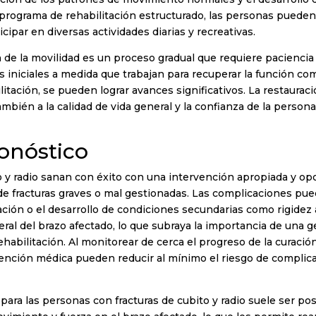
programa de rehabilitación estructurado, las personas pueden
icipar en diversas actividades diarias y recreativas.
 de la movilidad es un proceso gradual que requiere pacienci
 iniciales a medida que trabajan para recuperar la función co
litación, se pueden lograr avances significativos. La restaura
o también a la calidad de vida general y la confianza de la person
onóstico
o y radio sanan con éxito con una intervención apropiada y opo
de fracturas graves o mal gestionadas. Las complicaciones pu
ación o el desarrollo de condiciones secundarias como rigidez a
al del brazo afectado, lo que subraya la importancia de una ges
 rehabilitación. Al monitorear de cerca el progreso de la cura
ención médica pueden reducir al mínimo el riesgo de complica
para las personas con fracturas de cubito y radio suele ser po