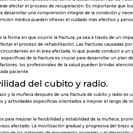
ede afectar el proceso de recuperación. Es importante que lo
a desarrollar una comprensión integral de la condición y nece
tención médica pueden ofrecer el cuidado más efectivo y perso
la forma en que ocurrió la fractura, ya sea a través de un imp
fectar el proceso de rehabilitación. Las fracturas causadas p
s circundantes en el área afectada, lo que puede conducir a un
specíficas de la fractura es crucial para desarrollar un plan d
 factores, los profesionales de la salud pueden brindar atenció
cada paciente.
idad del cubito y radio.
zo y la muñeca después de una fractura de cubito y radio es u
os y actividades específicas orientados a mejorar el rango de m
s para mejorar la flexibilidad y estabilidad de la muñeca, prom
razo afectado. La movilización gradual y progresiva del brazo a
ación de los patrones de movimiento normales y el desarrollo d