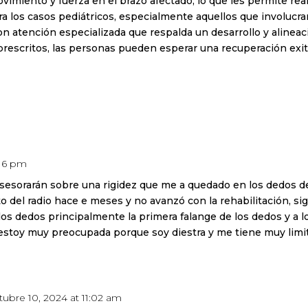
imiento y fuerza en el brazo afectado, lo que les permite rea
ara los casos pediátricos, especialmente aquellos que involucra
 atención especializada que respalda un desarrollo y alineaci
 prescritos, las personas pueden esperar una recuperación exit
:16 pm
sesorarán sobre una rigidez que me a quedado en los dedos d
ito del radio hace e meses y no avanzó con la rehabilitación, si
 los dedos principalmente la primera falange de los dedos y a l
estoy muy preocupada porque soy diestra y me tiene muy limi
tubre 10, 2024 at 11:02 am