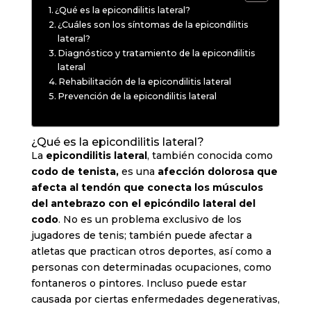
¿Qué es la epicondilitis lateral?
¿Cuáles son los síntomas de la epicondilitis
lateral?
Diagnóstico y tratamiento de la epicondilitis
lateral
Rehabilitación de la epicondilitis lateral
Prevención de la epicondilitis lateral
¿Qué es la epicondilitis lateral?
La
epicondilitis lateral
, también conocida como
codo de tenista,
es una
afección dolorosa que
afecta al tendón que conecta los músculos
del antebrazo con el epicóndilo lateral del
codo
. No es un problema exclusivo de los
jugadores de tenis; también puede afectar a
atletas que practican otros deportes, así como a
personas con determinadas ocupaciones, como
fontaneros o pintores. Incluso puede estar
causada por ciertas enfermedades degenerativas,